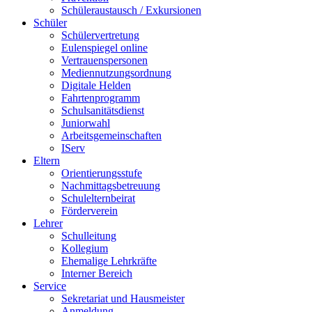
Schüleraustausch / Exkursionen
Schüler
Schülervertretung
Eulenspiegel online
Vertrauenspersonen
Mediennutzungsordnung
Digitale Helden
Fahrtenprogramm
Schulsanitätsdienst
Juniorwahl
Arbeitsgemeinschaften
IServ
Eltern
Orientierungsstufe
Nachmittagsbetreuung
Schulelternbeirat
Förderverein
Lehrer
Schulleitung
Kollegium
Ehemalige Lehrkräfte
Interner Bereich
Service
Sekretariat und Hausmeister
Anmeldung