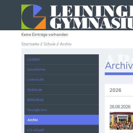
Keine Einträge vorhanden
Startseite
Schule
Archiv
AR
Leitbild
Archi
Geschichte
Unterricht
2026
Gebäude
Bibliothek
26.06.2026
Neuigkeiten
Archiv
LG virtuell