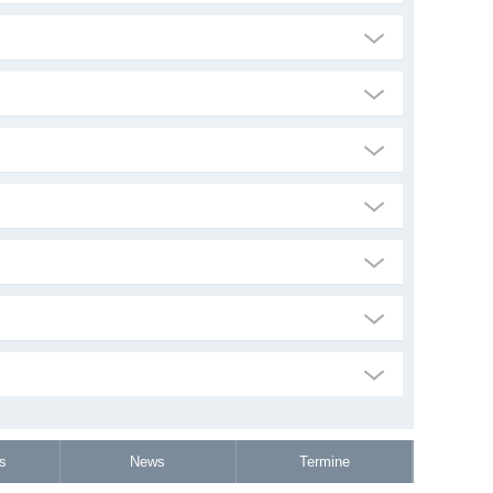
s
News
Termine