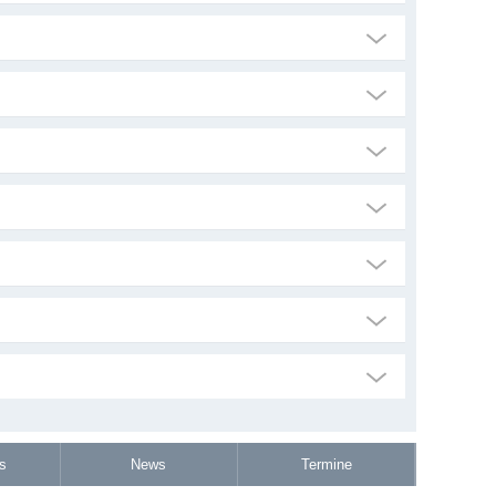
s
News
Termine