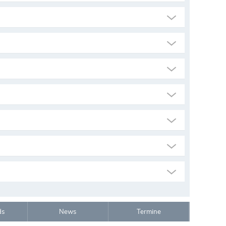
ds
News
Termine