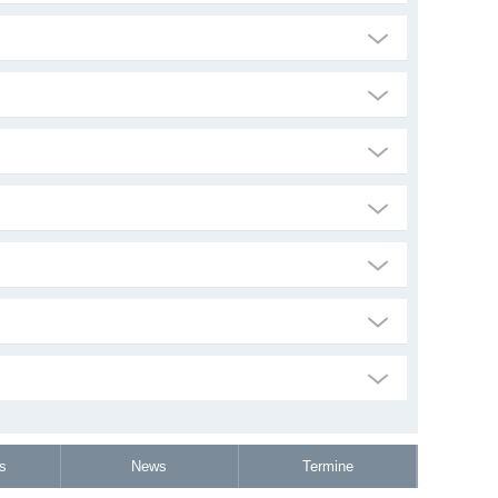
s
News
Termine