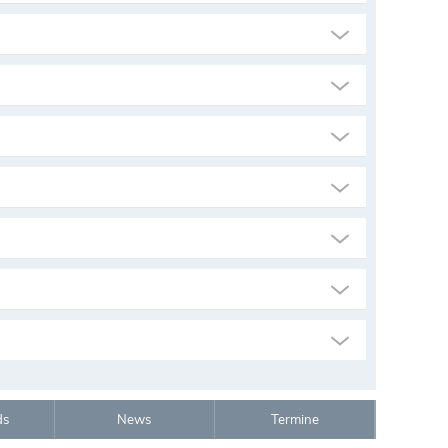
ds
News
Termine