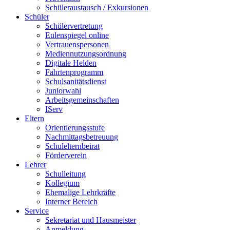
Schüleraustausch / Exkursionen
Schüler
Schülervertretung
Eulenspiegel online
Vertrauenspersonen
Mediennutzungsordnung
Digitale Helden
Fahrtenprogramm
Schulsanitätsdienst
Juniorwahl
Arbeitsgemeinschaften
IServ
Eltern
Orientierungsstufe
Nachmittagsbetreuung
Schulelternbeirat
Förderverein
Lehrer
Schulleitung
Kollegium
Ehemalige Lehrkräfte
Interner Bereich
Service
Sekretariat und Hausmeister
Anmeldung