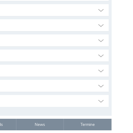
ds
News
Termine