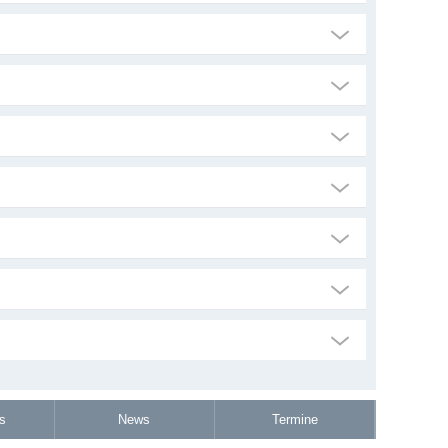
s
News
Termine