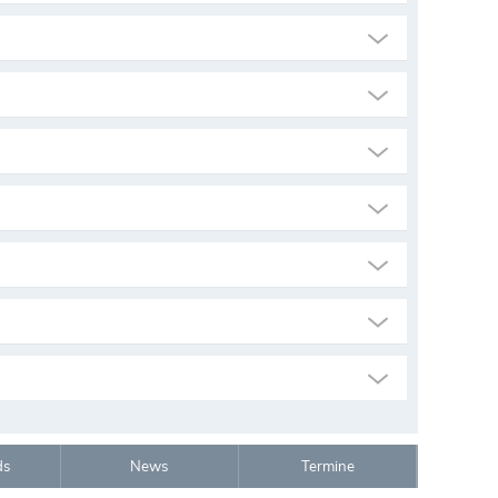
ds
News
Termine