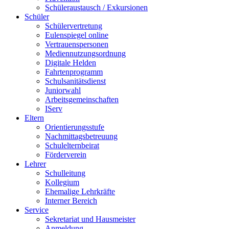
Schüleraustausch / Exkursionen
Schüler
Schülervertretung
Eulenspiegel online
Vertrauenspersonen
Mediennutzungsordnung
Digitale Helden
Fahrtenprogramm
Schulsanitätsdienst
Juniorwahl
Arbeitsgemeinschaften
IServ
Eltern
Orientierungsstufe
Nachmittagsbetreuung
Schulelternbeirat
Förderverein
Lehrer
Schulleitung
Kollegium
Ehemalige Lehrkräfte
Interner Bereich
Service
Sekretariat und Hausmeister
Anmeldung