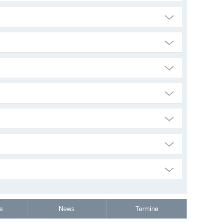
s
News
Termine