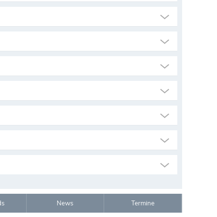
ds
News
Termine