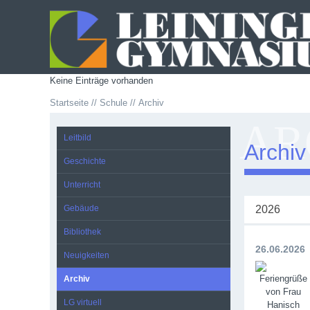
Keine Einträge vorhanden
Startseite
Schule
Archiv
AR
Leitbild
Archiv
Geschichte
Unterricht
Gebäude
2026
Bibliothek
26.06.2026
Neuigkeiten
Archiv
LG virtuell