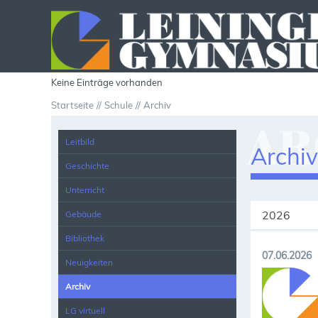
Keine Einträge vorhanden
Startseite
Schule
Archiv
AR
Leitbild
Archi
Geschichte
Unterricht
2026
Gebäude
Bibliothek
07.06.2026
Neuigkeiten
Archiv
LG virtuell