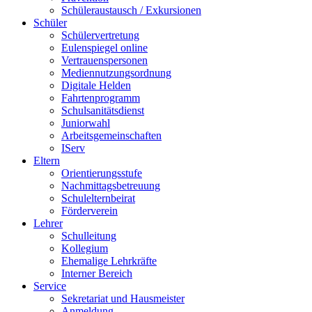
Schüleraustausch / Exkursionen
Schüler
Schülervertretung
Eulenspiegel online
Vertrauenspersonen
Mediennutzungsordnung
Digitale Helden
Fahrtenprogramm
Schulsanitätsdienst
Juniorwahl
Arbeitsgemeinschaften
IServ
Eltern
Orientierungsstufe
Nachmittagsbetreuung
Schulelternbeirat
Förderverein
Lehrer
Schulleitung
Kollegium
Ehemalige Lehrkräfte
Interner Bereich
Service
Sekretariat und Hausmeister
Anmeldung