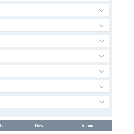
ds
News
Termine