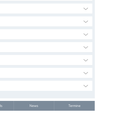
ds
News
Termine