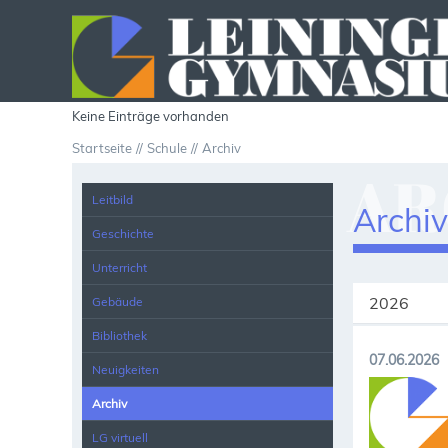
Keine Einträge vorhanden
Startseite
Schule
Archiv
AR
Leitbild
Archi
Geschichte
Unterricht
2026
Gebäude
Bibliothek
07.06.2026
Neuigkeiten
Archiv
LG virtuell