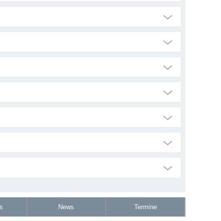
s
News
Termine