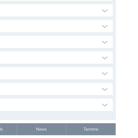
ds
News
Termine