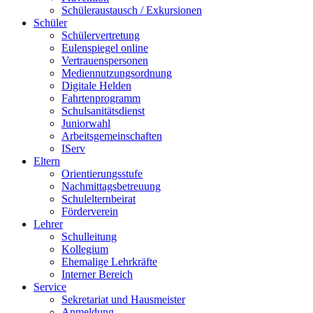
Schüleraustausch / Exkursionen
Schüler
Schülervertretung
Eulenspiegel online
Vertrauenspersonen
Mediennutzungsordnung
Digitale Helden
Fahrtenprogramm
Schulsanitätsdienst
Juniorwahl
Arbeitsgemeinschaften
IServ
Eltern
Orientierungsstufe
Nachmittagsbetreuung
Schulelternbeirat
Förderverein
Lehrer
Schulleitung
Kollegium
Ehemalige Lehrkräfte
Interner Bereich
Service
Sekretariat und Hausmeister
Anmeldung