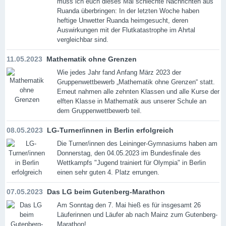
muss ich euch dieses Mal schlechte Nachrichten aus
Ruanda überbringen: In der letzten Woche haben
heftige Unwetter Ruanda heimgesucht, deren
Auswirkungen mit der Flutkatastrophe im Ahrtal
vergleichbar sind.
11.05.2023
Mathematik ohne Grenzen
Wie jedes Jahr fand Anfang März 2023 der
Gruppenwettbewerb „Mathematik ohne Grenzen“ statt.
Erneut nahmen alle zehnten Klassen und alle Kurse der
elften Klasse in Mathematik aus unserer Schule an
dem Gruppenwettbewerb teil.
08.05.2023
LG-Turner/innen in Berlin erfolgreich
Die Turner/innen des Leininger-Gymnasiums haben am
Donnerstag, den 04.05.2023 im Bundesfinale des
Wettkampfs "Jugend trainiert für Olympia" in Berlin
einen sehr guten 4. Platz errungen.
07.05.2023
Das LG beim Gutenberg-Marathon
Am Sonntag den 7. Mai hieß es für insgesamt 26
Läuferinnen und Läufer ab nach Mainz zum Gutenberg-
Marathon!