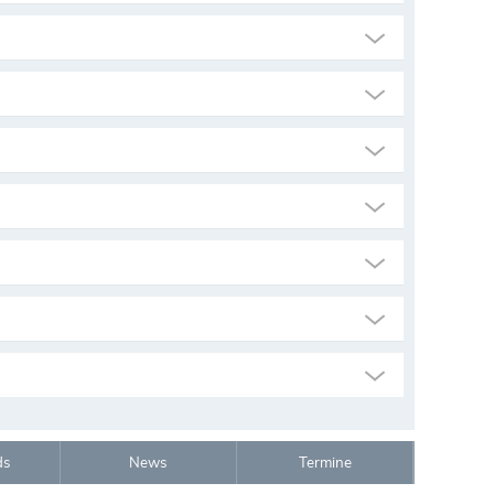
ds
News
Termine