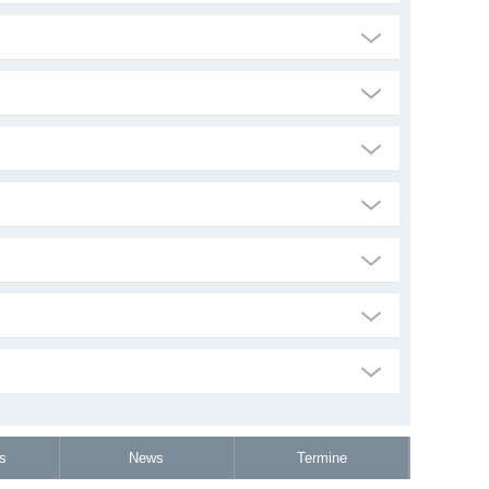
s
News
Termine