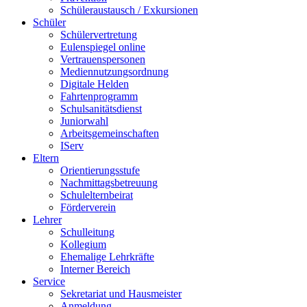
Schüleraustausch / Exkursionen
Schüler
Schülervertretung
Eulenspiegel online
Vertrauenspersonen
Mediennutzungsordnung
Digitale Helden
Fahrtenprogramm
Schulsanitätsdienst
Juniorwahl
Arbeitsgemeinschaften
IServ
Eltern
Orientierungsstufe
Nachmittagsbetreuung
Schulelternbeirat
Förderverein
Lehrer
Schulleitung
Kollegium
Ehemalige Lehrkräfte
Interner Bereich
Service
Sekretariat und Hausmeister
Anmeldung