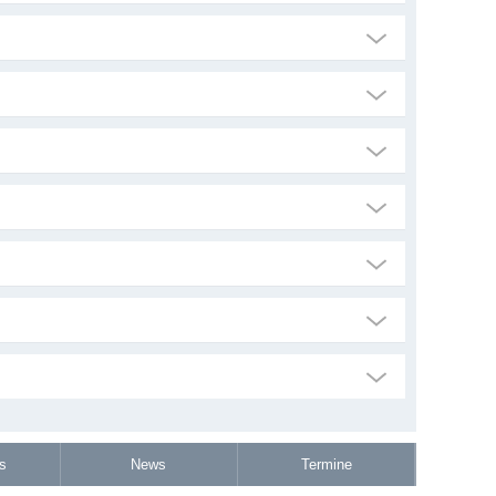
s
News
Termine