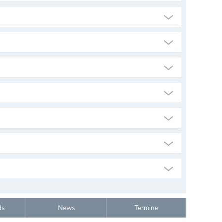
ds
News
Termine