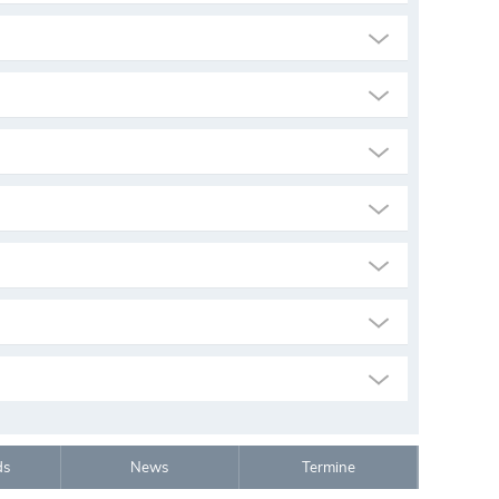
ds
News
Termine