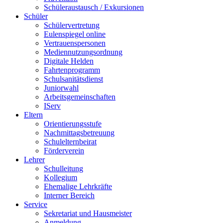
Schüleraustausch / Exkursionen
Schüler
Schülervertretung
Eulenspiegel online
Vertrauenspersonen
Mediennutzungsordnung
Digitale Helden
Fahrtenprogramm
Schulsanitätsdienst
Juniorwahl
Arbeitsgemeinschaften
IServ
Eltern
Orientierungsstufe
Nachmittagsbetreuung
Schulelternbeirat
Förderverein
Lehrer
Schulleitung
Kollegium
Ehemalige Lehrkräfte
Interner Bereich
Service
Sekretariat und Hausmeister
Anmeldung