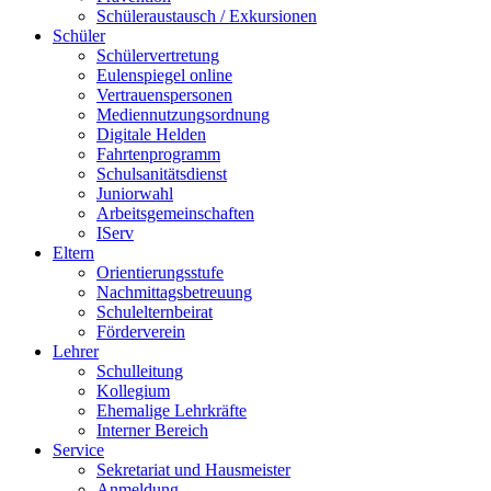
Schüleraustausch / Exkursionen
Schüler
Schülervertretung
Eulenspiegel online
Vertrauenspersonen
Mediennutzungsordnung
Digitale Helden
Fahrtenprogramm
Schulsanitätsdienst
Juniorwahl
Arbeitsgemeinschaften
IServ
Eltern
Orientierungsstufe
Nachmittagsbetreuung
Schulelternbeirat
Förderverein
Lehrer
Schulleitung
Kollegium
Ehemalige Lehrkräfte
Interner Bereich
Service
Sekretariat und Hausmeister
Anmeldung