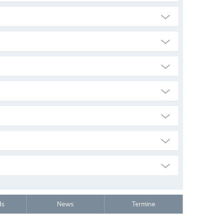
ds
News
Termine