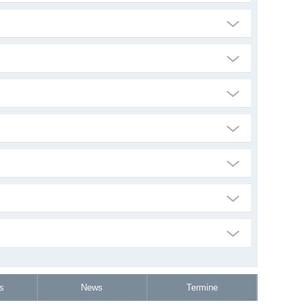
s
News
Termine