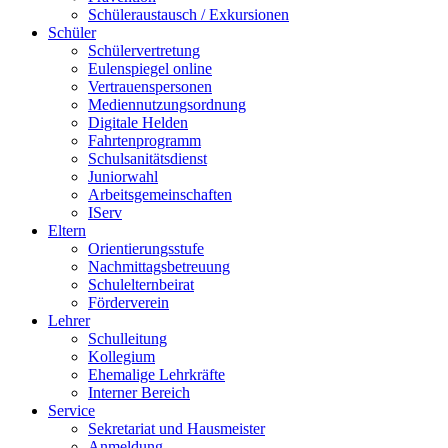
Schüleraustausch / Exkursionen
Schüler
Schülervertretung
Eulenspiegel online
Vertrauenspersonen
Mediennutzungsordnung
Digitale Helden
Fahrtenprogramm
Schulsanitätsdienst
Juniorwahl
Arbeitsgemeinschaften
IServ
Eltern
Orientierungsstufe
Nachmittagsbetreuung
Schulelternbeirat
Förderverein
Lehrer
Schulleitung
Kollegium
Ehemalige Lehrkräfte
Interner Bereich
Service
Sekretariat und Hausmeister
Anmeldung