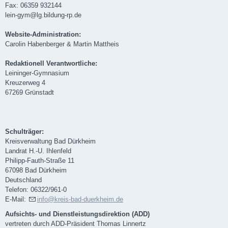
Fax: 06359 932144
lein-gym@lg.bildung-rp.de
Website-Administration
:
Carolin Habenberger & Martin Mattheis
Redaktionell Verantwortliche
:
Leininger-Gymnasium
Kreuzerweg 4
67269 Grünstadt
Schulträger:
Kreisverwaltung Bad Dürkheim
Landrat H.-U. Ihlenfeld
Philipp-Fauth-Straße 11
67098 Bad Dürkheim
Deutschland
Telefon: 06322/961-0
E-Mail:
info@kreis-bad-duerkheim.de
Aufsichts- und Dienstleistungsdirektion (ADD)
vertreten durch ADD-Präsident Thomas Linnertz