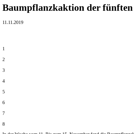
Baumpflanzkaktion der fünften
11.11.2019
1
2
3
4
5
6
7
8