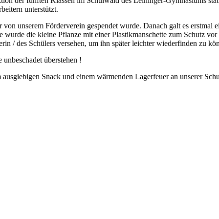
ion der fünften Klassen im Schulwald des Leininger-Gymnasiums stat
eitern unterstützt.
er von unserem Förderverein gespendet wurde. Danach galt es erstmal e
urde die kleine Pflanze mit einer Plastikmanschette zum Schutz vor 
n / des Schülers versehen, um ihn später leichter wiederfinden zu kö
e unbeschadet überstehen !
 ausgiebigen Snack und einem wärmenden Lagerfeuer an unserer Schul