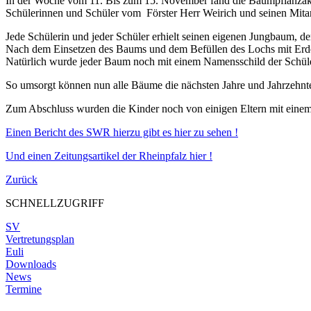
In der Woche vom 11. Bis zum 15. November fand die Baumpflanzakt
Schülerinnen und Schüler vom Förster Herr Weirich und seinen Mitarb
Jede Schülerin und jeder Schüler erhielt seinen eigenen Jungbaum, d
Nach dem Einsetzen des Baums und dem Befüllen des Lochs mit Erde w
Natürlich wurde jeder Baum noch mit einem Namensschild der Schüleri
So umsorgt können nun alle Bäume die nächsten Jahre und Jahrzehnt
Zum Abschluss wurden die Kinder noch von einigen Eltern mit einem
Einen Bericht des SWR hierzu gibt es hier zu sehen !
Und einen Zeitungsartikel der Rheinpfalz hier !
Zurück
SCHNELLZUGRIFF
SV
Vertretungsplan
Euli
Downloads
News
Termine