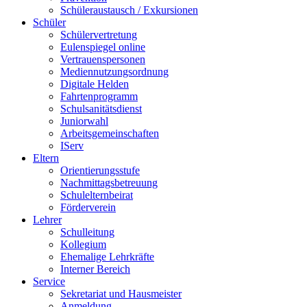
Schüleraustausch / Exkursionen
Schüler
Schülervertretung
Eulenspiegel online
Vertrauenspersonen
Mediennutzungsordnung
Digitale Helden
Fahrtenprogramm
Schulsanitätsdienst
Juniorwahl
Arbeitsgemeinschaften
IServ
Eltern
Orientierungsstufe
Nachmittagsbetreuung
Schulelternbeirat
Förderverein
Lehrer
Schulleitung
Kollegium
Ehemalige Lehrkräfte
Interner Bereich
Service
Sekretariat und Hausmeister
Anmeldung