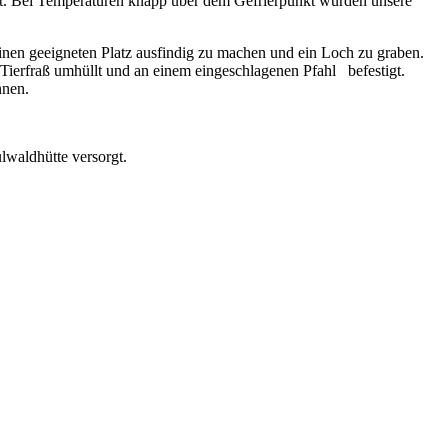
t. Bei Temperaturen knapp über dem Gefrierpunkt wurden unsere
inen geeigneten Platz ausfindig zu machen und ein Loch zu graben.
Tierfraß umhüllt und an einem eingeschlagenen Pfahl befestigt.
nnen.
waldhütte versorgt.