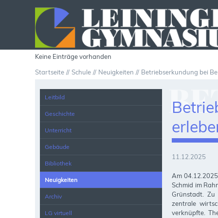
Keine Einträge vorhanden
Startseite
Schule
Neuigkeiten
Betriebserkundung bei Be
BE
Leitbild
Betrie
Geschichte
erlebe
Unterricht
BE
Gebäude
11.12.2025
Bibliothek
Am 04.12.2025 
Neuigkeiten
WI
Schmid im Rahm
Grünstadt. Zu 
Archiv
zentrale wirts
verknüpfte. T
LG virtuell