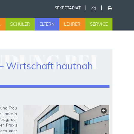
SEKRETARIAT
L
SCHÜLER
ELTERN
LEHRER
SERVICE
DUNG BEI
 – Wirtschaft hautnah
–
 und Frau
AUTNAH
 Lacke in
trag, der
er Praxis
ngen oder