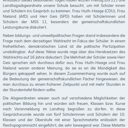
Landtagsabgeord­nete unsere Schule besucht, um mit Schüler innen
und Schülern ins Gespräch zu kommen. Frau Huth-Haage (CDU), Frau
Nieland (AfD) und Herr Geis (SPD) haben mit Schülerinnen und
Schülern der MSS 11, besonders der gemeinschaftskundlichen
Leistungskurse disku­tiert.
Neben bildungs- und umweltpolitischen Fragen stand insbesondere die
Frage nach dem derzeitigen Wahlrecht im Fokus der Schüler. In einem
freiheitlichen, demokratischen Land ist die politische Partizipation
unabdingbar. Auf diese Weise wurde rege über das Herab­setzen des
Wahlrechts auf 16 Jahre diskutiert. Die Mehrheit der Schüler sowie Herr
Geis sprachen sich durchaus dafür aus, Frau Huth-Haage und Frau
Nieland waren anderer Meinung, da sie es an die Mündigkeit des
Bürgers gekoppelt sehen. In diesem Zusammenhang wurde auch auf
die Bedeutung der gemeinschaftskundlichen Fächer hingewiesen, die
man durchaus zu einem früheren Zeitpunkt und mit mehr Stunden in
der Stundentafel fördern sollte.
Die Abgeordneten wiesen auch auf verschiedene Möglichkeiten der
politischen Bildung hin und würden sich freuen, Klassen bzw. Kurse
nach Voranmeldung im Landtag begrüßen zu dürfen. In diese
Gesprächsrunde wurde von fünf Schülerinnen und Schülern der 10.
Klassen und der Oberstufe mit einer Sprechmotette anlässlich der
Reichspogromnacht eingeführt, die sehr bewegend war. Diese Motette