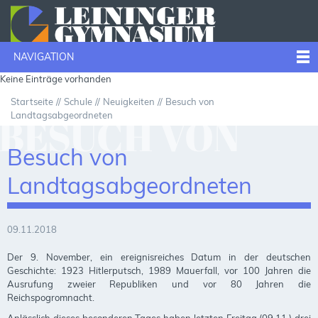
NAVIGATION
Keine Einträge vorhanden
Startseite
Schule
Neuigkeiten
Besuch von
Landtagsabgeordneten
BESUCH VON
Besuch von
LANDTAGSABGE
Landtagsabgeordneten
09.11.2018
Der 9. November, ein ereignisreiches Datum in der deutschen
Geschichte: 1923 Hitler­putsch, 1989 Mauerfall, vor 100 Jahren die
Ausrufung zweier Republiken und vor 80 Jah­ren die
Reichspogromnacht.
Anlässlich dieses besonderen Tages haben letzten Freitag (09.11.) drei