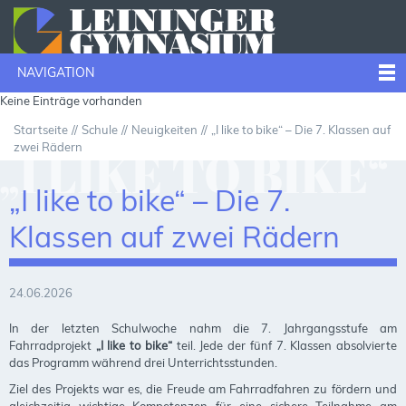
NAVIGATION
Keine Einträge vorhanden
Startseite
Schule
Neuigkeiten
„I like to bike“ – Die 7. Klassen auf
zwei Rädern
„I LIKE TO BIKE“
„I like to bike“ – Die 7.
– DIE 7. KLASSEN
Klassen auf zwei Rädern
24.06.2026
AUF ZWEI
In der letzten Schulwoche nahm die 7. Jahrgangsstufe am
Fahrradprojekt
„I like to bike“
teil. Jede der fünf 7. Klassen absolvierte
das Programm während drei Unterrichtsstunden.
RÄDERN
Ziel des Projekts war es, die Freude am Fahrradfahren zu fördern und
gleichzeitig wichtige Kompetenzen für eine sichere Teilnahme am