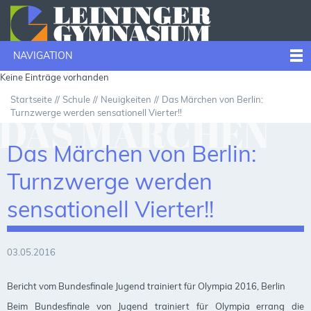
NAVIGATION
Keine Einträge vorhanden
Startseite
Schule
Neuigkeiten
Das Märchen von Berlin:
Turnzwerge werden sensationell Vierter!!
DAS MÄRCHEN
Das Märchen von Berlin:
VON BERLIN:
Turnzwerge werden
sensationell Vierter!!
TURNZWERGE
03.05.2016
WERDEN
Bericht vom Bundesfinale Jugend trainiert für Olympia 2016, Berlin
Beim Bundesfinale von Jugend trainiert für Olympia errang die