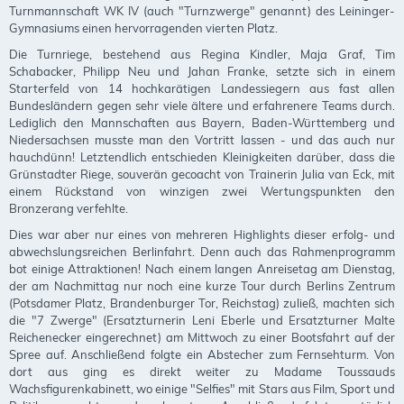
Turnmannschaft WK IV (auch "Turnzwerge" genannt) des Leininger-
Gymnasiums einen hervorragenden vierten Platz.
SENSATIONELL
Die Turnriege, bestehend aus Regina Kindler, Maja Graf, Tim
Schabacker, Philipp Neu und Jahan Franke, setzte sich in einem
Starterfeld von 14 hochkarätigen Landessiegern aus fast allen
Bundesländern gegen sehr viele ältere und erfahrenere Teams durch.
VIERTER!!
Lediglich den Mannschaften aus Bayern, Baden-Württemberg und
Niedersachsen musste man den Vortritt lassen - und das auch nur
hauchdünn! Letztendlich entschieden Kleinigkeiten darüber, dass die
Grünstadter Riege, souverän gecoacht von Trainerin Julia van Eck, mit
einem Rückstand von winzigen zwei Wertungspunkten den
Bronzerang verfehlte.
Dies war aber nur eines von mehreren Highlights dieser erfolg- und
abwechslungsreichen Berlinfahrt. Denn auch das Rahmenprogramm
bot einige Attraktionen! Nach einem langen Anreisetag am Dienstag,
der am Nachmittag nur noch eine kurze Tour durch Berlins Zentrum
(Potsdamer Platz, Brandenburger Tor, Reichstag) zuließ, machten sich
die "7 Zwerge" (Ersatzturnerin Leni Eberle und Ersatzturner Malte
Reichenecker eingerechnet) am Mittwoch zu einer Bootsfahrt auf der
Spree auf. Anschließend folgte ein Abstecher zum Fernsehturm. Von
dort aus ging es direkt weiter zu Madame Toussauds
Wachsfigurenkabinett, wo einige "Selfies" mit Stars aus Film, Sport und