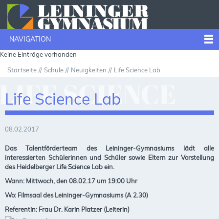
NAVIGATION
Keine Einträge vorhanden
Startseite
Schule
Neuigkeiten
Life Science Lab
LIFE SCIENCE
Life Science Lab
LAB
08.02.2017
Das Talentförderteam des Leininger-Gymnasiums lädt alle
interessierten Schülerinnen und Schüler sowie Eltern zur Vorstellung
des Heidelberger Life Science Lab ein.
Wann: Mittwoch, den 08.02.17 um 19:00 Uhr
Wo: Filmsaal des Leininger-Gymnasiums
(A 2.30)
Referentin: Frau Dr. Karin Platzer (Leiterin)