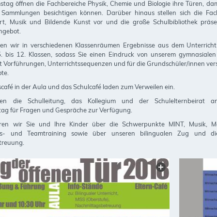
tag öffnen die Fachbereiche Physik, Chemie und Biologie ihre Türen, dam
Sammlungen besichtigen können. Darüber hinaus stellen sich die Fac
ort, Musik und Bildende Kunst vor und die große Schulbibliothek präsen
ngebot.
en wir in verschiedenen Klassenräumen Ergebnisse aus dem Unterrich
5. bis 12. Klassen, sodass Sie einen Eindruck von unserem gymnasiale
bt Vorführungen, Unterrichtssequenzen und für die Grundschüler/innen ve
te.
afé in der Aula und das Schulcafé laden zum Verweilen ein.
hen die Schulleitung, das Kollegium und der Schulelternbeirat a
ag für Fragen und Gespräche zur Verfügung.
eren wir Sie und Ihre Kinder über die Schwerpunkte MINT, Musik, M
s- und Teamtraining sowie über unseren bilingualen Zug und die 
treuung.