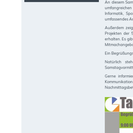
An diesem Sams
umfangreichen 
Informatik, Sp
umfassendes A
Außerdem zeig
Projekten der 
erhalten. Es gi
Mitmachangebo
Ein Begrüßungsc
Natürlich ste
Samstagvormitt
Gerne informi
Kommunikation
Nachmittagsbe