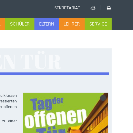
SEKRETARIAT
L
SCHÜLER
ELTERN
LEHRER
SERVICE
EN TÜR
hulklassen
essierten
r offenen
 zu einer