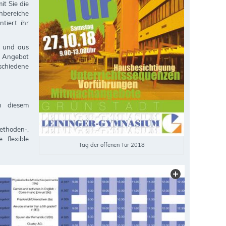
it Sie die
hbereiche
tiert ihr
t und aus
n Angebot
rschiedene
n diesem
ethoden-,
flexible
Tag der offenen Tür 2018