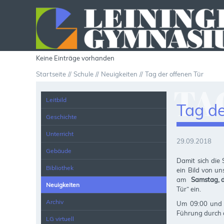
Keine Einträge vorhanden
Startseite
Schule
Neuigkeiten
Tag der offenen Tür
TA
Leitbild
Tag de
Geschichte
Unterricht
29.09.2018
Gebäude
Damit sich die
Bibliothek
ein Bild von u
am
Samstag, d
Neuigkeiten
Tür“ ein.
Archiv
Um 09:00 und 1
Führung durch 
LG virtuell