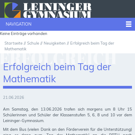
NAVIGATION
Keine Einträge vorhanden
Startseite
Schule
Neuigkeiten
Erfolgreich beim Tag der
Mathematik
ERFOLGREICH
Erfolgreich beim Tag der
BEIM TAG DER
Mathematik
21.06.2026
MATHEMATIK
Am Samstag, den 13.06.2026 trafen sich morgens um 8 Uhr 15
Schülerinnen und Schüler der Klassenstufen 5, 6, 8 und 10 vor dem
Leininger-Gymnasium.
Mit dem Bus (vielen Dank an den Förderverein für die Unterstützung)
ging es dann zum „Tag der Mathematik“ an die RPTU nach