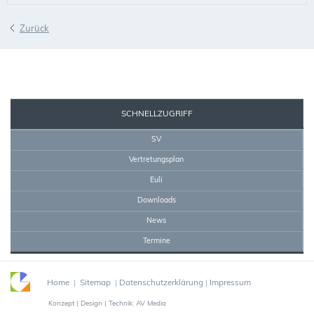
Zurück
SEKRETARIAT
SCHNELLZUGRIFF
SV
Vertretungsplan
Euli
Downloads
News
Termine
Home
|
Sitemap
|
Datenschutzerklärung
|
Impressum
Konzept | Design | Technik: AV Media