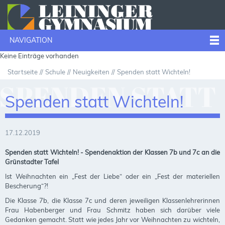
NAVIGATION
Keine Einträge vorhanden
Startseite
Schule
Neuigkeiten
Spenden statt Wichteln!
SPENDEN STATT
Spenden statt Wichteln!
WICHTELN!
17.12.2019
Spenden statt Wichteln! - Spendenaktion der Klassen 7b und 7c an die
Grünstadter Tafel
Ist Weihnachten ein „Fest der Liebe“ oder ein „Fest der materiellen
Bescherung“?!
Die Klasse 7b, die Klasse 7c und deren jeweiligen Klassenlehrerinnen
Frau Habenberger und Frau Schmitz haben sich darüber viele
Gedanken gemacht. Statt wie jedes Jahr vor Weihnachten zu wichteln,