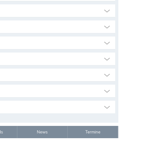
ds
News
Termine