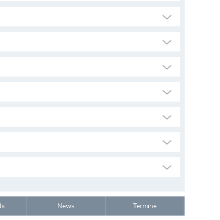
ds
News
Termine