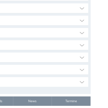
ds
News
Termine