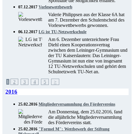
Sporthalle die Möglichkeit erhalten.
07.12.2017
Vorlesewettbewerb
Valerie Philippsen aus der Klasse 6A hat
am 7. Dezember den Schulentscheid des
Vorlesewettbewerbs gewonnen.
06.12.2017
LG ist TU-Netzwerkschule
Am 6. Dezember unterzeichnete Frau
Diehl einen Kooperationsvertrag
zwischen dem Leininger-Gymnasium und
der TU Kaiserslautern: Das Leininger-
Gymnasium ist nun eine von insgesamt
12 TU-Netzwerkschulen und gehört dem
Schulnetzwerk TU-Net an.
1
2
3
4
5
>
2016
25.02.2016
Mitgliederversammlung des Fördervereins
Am Donnerstag, dem 25.02.2016, fand
die alljährliche Mitgliederversammlung
des Fördervereins statt.
25.02.2016
"Formel M": Wettbewerb der Stiftung