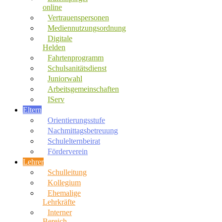
online
Vertrauenspersonen
Mediennutzungsordnung
Digitale
Helden
Fahrtenprogramm
Schulsanitätsdienst
Juniorwahl
Arbeitsgemeinschaften
IServ
Eltern
Orientierungsstufe
Nachmittagsbetreuung
Schulelternbeirat
Förderverein
Lehrer
Schulleitung
Kollegium
Ehemalige
Lehrkräfte
Interner
Bereich