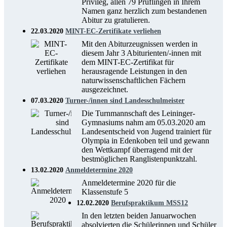
Privileg, allen 79 Prüflingen in Ihrem
Namen ganz herzlich zum bestandenen
Abitur zu gratulieren.
22.03.2020
MINT-EC-Zertifikate verliehen
Mit den Abiturzeugnissen werden in
diesem Jahr 3 Abiturienten/-innen mit
dem MINT-EC-Zertifikat für
herausragende Leistungen in den
naturwissenschaftlichen Fächern
ausgezeichnet.
07.03.2020
Turner-/innen sind Landesschulmeister
Die Turnmannschaft des Leininger-
Gymnasiums nahm am 05.03.2020 am
Landesentscheid von Jugend trainiert für
Olympia in Edenkoben teil und gewann
den Wettkampf überragend mit der
bestmöglichen Ranglistenpunktzahl.
13.02.2020
Anmeldetermine 2020
Anmeldetermine 2020 für die
Klassenstufe 5
12.02.2020
Berufspraktikum MSS12
In den letzten beiden Januarwochen
absolvierten die Schülerinnen und Schüler