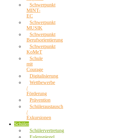
Schwerpunkt
MINT-
EC
Schwerpunkt
MUSIK
Schwerpunkt
Berufsorientierung
Schwerpunkt
KoMeT
Schule
mit
Courage
Digitalisierung
Wettbewerbe
/
Förderung
Prävention
Schüleraustausch
/
Exkursionen
Schüler
Schülervertretung
Eulenspiegel