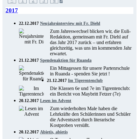
<
1
2
3
4
5
2017
22.12.2017
Neujahrsinterview mit Fr. Diehl
Zum Jahreswechsel blicken wir, die Euli-
Redaktion, gemeinsam mit Fr. Diehl auf
das Jahr 2017 zurück – und erfahren
gleichzeitig, was uns im kommenden Jahr
erwartet.
21.12.2017
Spendenaktion für Ruanda
Ein Mittagessen für unsere Partenrschule
in Ruanda - spenden Sie jetzt !
21.12.2017
Im Tigerentenclub
Die Klassen 6e und 7e im Tigrentenclub:
ein Bericht von Maybritt Fetzer (7e)
20.12.2017
Lesen im Advent
Zum wiederholten Male haben die
Lehrkräfte den Schülerinnen und Schüler
die Adventszeit durch literarische
Kostproben versüßt.
20.12.2017
Abietis, abietis