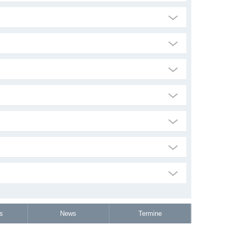
s
News
Termine